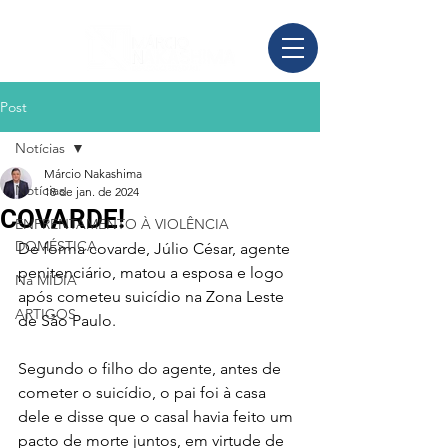
Post
Notícias
Márcio Nakashima
Notícias
18 de jan. de 2024
COVARDE!
ENFRENTAMENTO À VIOLÊNCIA
DOMÉSTICA
De forma covarde, Júlio César, agente 
penitenciário, matou a esposa e logo 
Na MÍDIA
após cometeu suicídio na Zona Leste 
ARTIGOS
de São Paulo. 
Segundo o filho do agente, antes de 
cometer o suicídio, o pai foi à casa 
dele e disse que o casal havia feito um 
pacto de morte juntos, em virtude de 