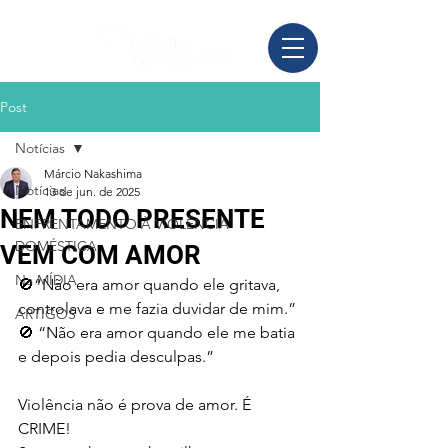
Post
Notícias
Márcio Nakashima
Notícias
13 de jun. de 2025
NEM TODO PRESENTE
ENFRENTAMENTO À VIOLÊNCIA
DOMÉSTICA
VEM COM AMOR
Na MÍDIA
🚫“Não era amor quando ele gritava, 
controlava e me fazia duvidar de mim.”
ARTIGOS
🚫 “Não era amor quando ele me batia 
e depois pedia desculpas.”
Violência não é prova de amor. É 
CRIME!